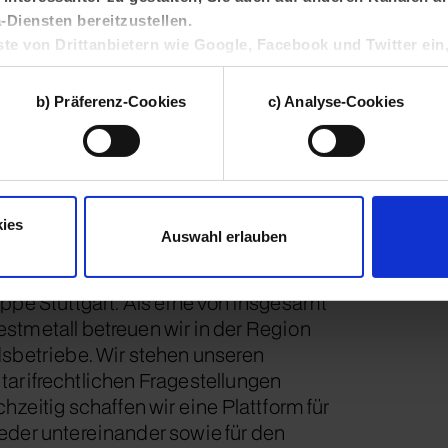
Diensten bereitzustellen.
ste von Drittanbietern wie Google, Facebook und Twitter ein
 Union und zu eigenen Zwecken verarbeiten. Solche Drittan
tzungsprofile geräteübergreifend mit anderen Daten zusa
b) Präferenz-Cookies
c) Analyse-Cookies
, um zielgruppenorientierte Werbung auszuspielen.
n
dieser Webseite können Sie selbst entscheiden, welche Katego
owie Ihre Einwilligung jederzeit mit Wirkung für die Zukunft wid
unserer
Datenschutzerklärung
sowie unserem
Impressum
.
ies
Auswahl erlauben
ppe Stuttgart. Als eine von insgesamt
stmetall betreuen wir in der Region
dsbetriebe. Wir stehen unseren
d tarifrechtlichen Fragestellungen
hzeitig schaffen wir eine Plattform für
eder untereinander sowie für den