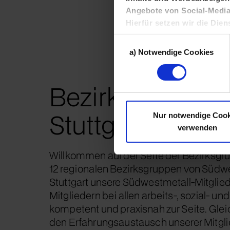
Angebote von Social-Media-
Hierfür setzen wir die Dien
außerhalb der Europäischen
Einwilligungsauswahl
Ihren Daten gewonnenen Nu
a) Notwendige Cookies
Interessengruppe zuordnen
In den
Cookie-Einstellunge
Bezirksgruppe
jeweils akzeptieren möchten s
Informationen finden Sie in 
Einstellen oder ablehnen
Stuttgart
Nur notwendige Cook
verwenden
Willkommen auf der Seite der Bezirksgru
12 regionalen Bezirksgruppen von Südwe
Stuttgart unsere Südwestmetall-Mitglie
Mitgliedern bei allen arbeits-, sozial- un
kompetent und praxisnah zur Seite. Gleic
den Erfahrungsaustausch unserer Mitgli