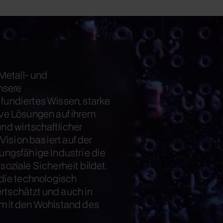
 Metall- und
nsere
fundiertes Wissen, starke
ive Lösungen auf ihrem
nd wirtschaftlicher
 Vision basiert auf der
ungsfähige Industrie die
oziale Sicherheit bildet.
 die technologisch
wertschätzt und auch in
amit den Wohlstand des