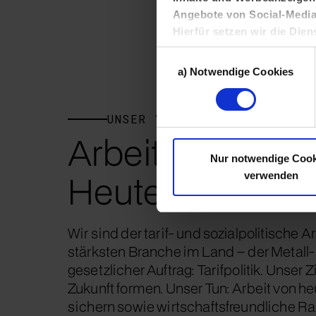
Angebote von Social-Media-
Hierfür setzen wir die Dien
außerhalb der Europäischen
Einwilligungsauswahl
Ihren Daten gewonnenen Nu
a) Notwendige Cookies
Interessengruppe zuordnen
In den
Cookie-Einstellunge
jeweils akzeptieren möchten s
UNSER VERBAND
Informationen finden Sie in 
Arbeit gestalten.
Einstellen oder ablehnen
Nur notwendige Cook
Heute und morg
verwenden
Wir sind der tarif- und sozialpolitische
stärksten Branche im Land – der Metall-
gesetzlicher Auftrag: Tarifpolitik. Unser 
Zukunft formen. Unser Tun: Arbeit von 
sichern sowie wirtschaftsfreundliche 