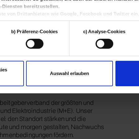
Diensten bereitzustellen.
ste von Drittanbietern wie Google, Facebook und Twitter ein
 Union und zu eigenen Zwecken verarbeiten. Solche Drittan
tzungsprofile geräteübergreifend mit anderen Daten zusa
b) Präferenz-Cookies
c) Analyse-Cookies
, um zielgruppenorientierte Werbung auszuspielen.
n
dieser Webseite können Sie selbst entscheiden, welche Katego
owie Ihre Einwilligung jederzeit mit Wirkung für die Zukunft wid
unserer
Datenschutzerklärung
sowie unserem
Impressum
.
ies
Auswahl erlauben
en.
 Arbeitgeberverband der größten und
 und Elektroindustrie (M+E). Unser
Ziel: den Standort stärken und die
heute und morgen gestalten, Nachwuchs
Rahmenbedingungen fördern.