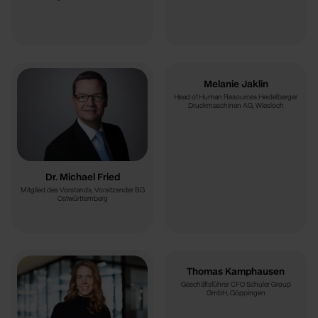
Melanie Jaklin
Head of Human Resources Heidelberger
Druckmaschinen AG, Wiesloch
Dr. Michael Fried
Mitglied des Vorstands, Vorsitzender BG
Ostwürttemberg
Thomas Kamphausen
Geschäftsführer CFO Schuler Group
GmbH, Göppingen