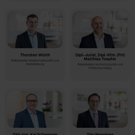
Thorsten Würth
Dipl.-Jurist, Dipl.-Kfm. (FH)
Matthias Toepfer
Referatsleiter Arbeitsmarktpolitik und
Weiterbildung
Referatsleiter Hochschulpolitik und
Politischer Dialog
Dipl.-Ing. Kai Schweppe
Tim Wenniges