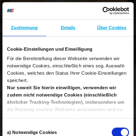
Zustimmung
Details
Über Cookies
Cookie-Einstellungen und Einwilligung
Für die Bereitstellung dieser Webseite verwenden wir
notwendige Cookies, einschließlich eines sog. Auswahl-
Cookies, welches den Status Ihrer Cookie-Einstellungen
speichert.
Nur soweit Sie hierin einwilligen, verwenden wir
zudem nicht notwendige Cookies (einschließlich
ähnlicher Tracking-Technologien), insbesondere um
die Nutzung unserer Webseite auszuwerten und zu
optimieren sowie Inhalte und Werbeanzeigen
interessanter zu gestalten, Sie auch auf anderen
Einwilligungsauswahl
Kanälen anzusprechen und Ihnen Angebote von
a) Notwendige Cookies