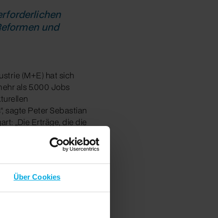
rforderlichen
 Reformen und
strie (M+E) hat sich
ehr als 5.000 Jobs
turellen
, sagte Peter Sebastian
t: „Die Erträge, die die
en Investitionen zu
ngungen, das heißt
trieller Fertigung und
Über Cookies
gt – der niedrigste
dustrie zeitweise mehr
te sind mehr als 30.000