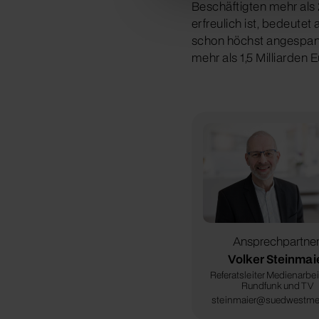
Beschäftigten mehr als 
erfreulich ist, bedeute
schon höchst angespann
mehr als 1,5 Milliarden
Ansprechpartner
Volker Steinmai
Referatsleiter Medienarbeit
Rundfunk und TV
steinmaier@suedwestmet