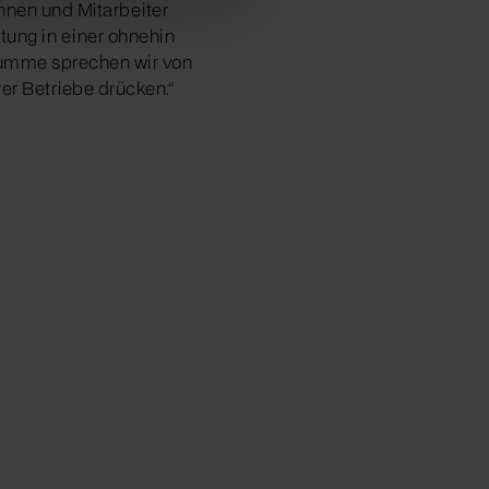
innen und Mitarbeiter
stung in einer ohnehin
 Summe sprechen wir von
rer Betriebe drücken.“