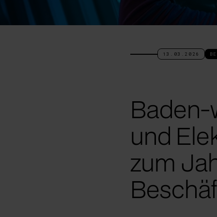
13.03.2026
BE
Baden-w
und Elek
zum Jah
Beschäf