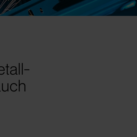
tall-
 auch