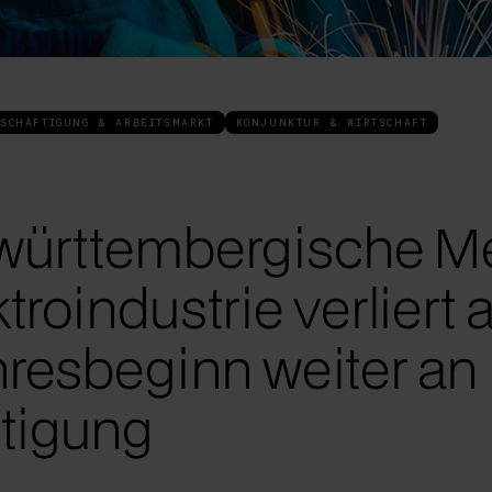
SCHÄFTIGUNG & ARBEITSMARKT
KONJUNKTUR & WIRTSCHAFT
ürttembergische Me
troindustrie verliert
resbeginn weiter an
tigung