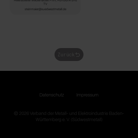
TV
steinmaier@suedwestmetall.de
Zurück
Datenschutz
Impressum
© 2026 Verband der Metall- und Elektroindustrie Baden-
Württemberg e. V. (Südwestmetall)