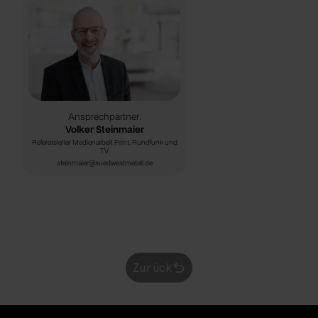
Ansprechpartner:
Volker Steinmaier
Referatsleiter Medienarbeit Print, Rundfunk und
TV
steinmaier@suedwestmetall.de
Zurück