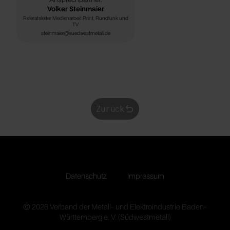
Volker Steinmaier
Referatsleiter Medienarbeit Print, Rundfunk und
TV
steinmaier@suedwestmetall.de
Zurück
Datenschutz
Impressum
© 2026 Verband der Metall- und Elektroindustrie Baden-
Württemberg e. V. (Südwestmetall)