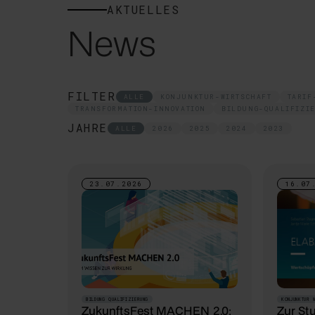
AKTUELLES
News
FILTER
ALLE
KONJUNKTUR-WIRTSCHAFT
TARIF
TRANSFORMATION-INNOVATION
BILDUNG-QUALIFIZI
JAHRE
ALLE
2026
2025
2024
2023
23.07.2026
16.07
BILDUNG QUALIFIZIERUNG
KONJUNKTUR 
ZukunftsFest MACHEN 2.0:
Zur St