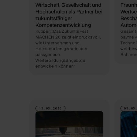
Wirtschaft, Gesellschaft und
Fraunh
Hochschulen als Partner bei
Werts
zukunftsfähiger
Beschä
Kompetenzentwicklung
Automo
Küpper: „Das ZukunftsFest
Gesamtm
MACHEN 2.0 zeigt eindrucksvoll,
bayme v
wie Unternehmen und
Technol
Hochschulen gemeinsam
wettbew
passgenaue
Rahmen
Weiterbildungsangebote
entwickeln können“
15.05.2026
05.05