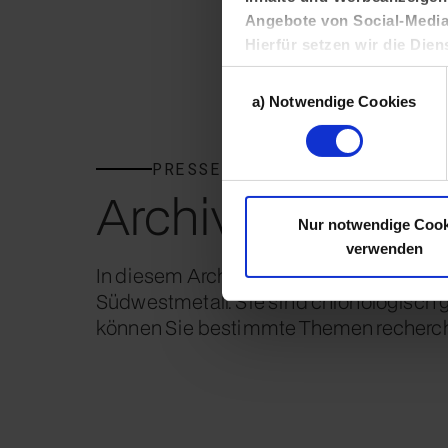
Angebote von Social-Media-
Hierfür setzen wir die Dien
außerhalb der Europäischen
Einwilligungsauswahl
Ihren Daten gewonnenen Nu
a) Notwendige Cookies
Interessengruppe zuordnen
In den
Cookie-Einstellunge
jeweils akzeptieren möchten s
PRESSEBEREICH
Informationen finden Sie in 
Archiv
Einstellen oder ablehnen
Nur notwendige Cook
verwenden
In diesem Archiv finden Sie die Pressem
Südwestmetall. Sie sind chronologisch ge
können Sie bestimmte Themen recherch