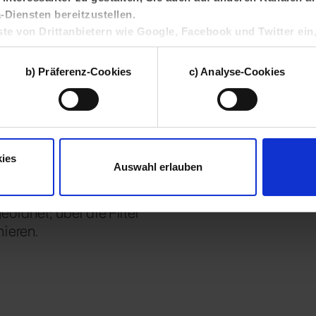
Diensten bereitzustellen.
ste von Drittanbietern wie Google, Facebook und Twitter ein
 Union und zu eigenen Zwecken verarbeiten. Solche Drittan
tzungsprofile geräteübergreifend mit anderen Daten zusa
b) Präferenz-Cookies
c) Analyse-Cookies
, um zielgruppenorientierte Werbung auszuspielen.
n
dieser Webseite können Sie selbst entscheiden, welche Katego
owie Ihre Einwilligung jederzeit mit Wirkung für die Zukunft wid
unserer
Datenschutzerklärung
sowie unserem
Impressum
.
ies
Auswahl erlauben
itteilungen von
ordnet; über die Filter
ieren.