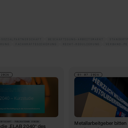
-SOZIALPARTNERSCHAFT
BESCHÄFTIGUNG-ARBEITSMARKT
STANDORT
ERUNG
FACHKRÄFTESICHERUNG
RECHT-REGULIERUNG
VERBAND-PE
.2026
01.07.2026
Metallarbeitgeber bitten
WIRTSCHAFT
PUBLIKATIONEN STUDIEN
udie „ELAB 2040“ des