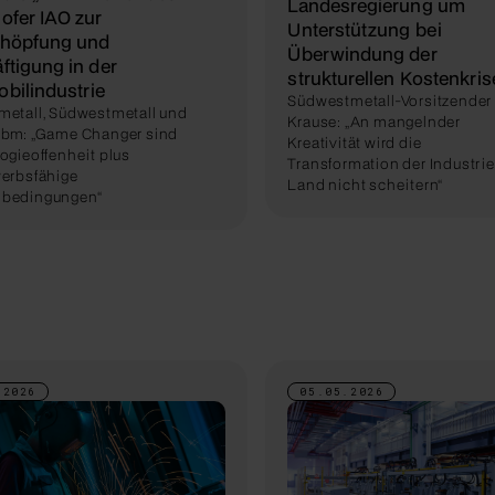
Landesregierung um
ofer IAO zur
Unterstützung bei
chöpfung und
Überwindung der
ftigung in der
strukturellen Kostenkris
bilindustrie
Südwestmetall-Vorsitzender
etall, Südwestmetall und
Krause: „An mangelnder
bm: „Game Changer sind
Kreativität wird die
ogieoffenheit plus
Transformation der Industrie
erbsfähige
Land nicht scheitern“
bedingungen“
.2026
05.05.2026